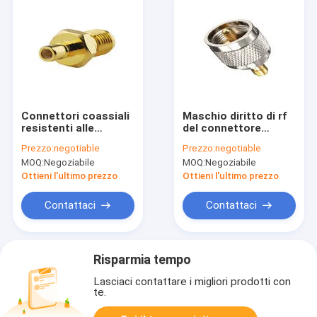
Connettori coassiali
Maschio diritto di rf
resistenti alle
del connettore
intemperie di SMB rf,
d'ottone F
Prezzo:
negotiable
Prezzo:
negotiable
maschio di SMB al
dell'antenna
MOQ:
Negoziabile
MOQ:
Negoziabile
connettore
all'adattatore della
femminile
femmina di SMA
Ottieni l'ultimo prezzo
Ottieni l'ultimo prezzo
dell'antenna di SMA
SMB
Contattaci
Contattaci
Risparmia tempo
Lasciaci contattare i migliori prodotti con
te.