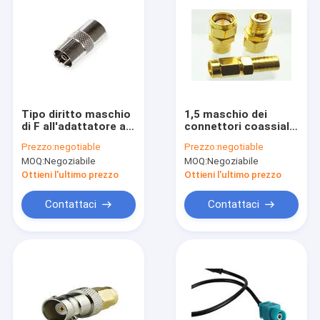
Tipo diritto maschio
1,5 maschio dei
di F all'adattatore ad
connettori coassiali
angolo retto del cavo
SMA di VSWR SMB rf
Prezzo:
negotiable
Prezzo:
negotiable
rf TV dell'antenna
all'adattatore
MOQ:
Negoziabile
MOQ:
Negoziabile
dell'AMICO
femminile di SMB 0-
dell'adattatore
18 gigahertz
Ottieni l'ultimo prezzo
Ottieni l'ultimo prezzo
femminile del
connettore
Contattaci
Contattaci
Benvenuto
prodotti
su di noi