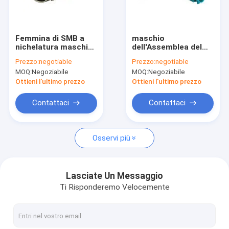
Visita della fabbrica
Controllo di qualità
Femmina di SMB a
maschio
nichelatura maschio
dell'Assemblea del
Contattaci
degli adattatori del
connettore di 3Ghz
Prezzo:
negotiable
Prezzo:
negotiable
connettore
Fakra all'adattatore
MOQ:
Negoziabile
MOQ:
Negoziabile
dell'antenna di BNC
della radio di FM con
Richieda una citazione
rf
il cavo della treccia
Ottieni l'ultimo prezzo
Ottieni l'ultimo prezzo
RG 174
Contattaci
Contattaci
RF assemblaggio di cavi
Osservi più
antenna di 4G LTE
Antenna di Wifi Omni
Lasciate Un Messaggio
Ti Risponderemo Velocemente
antenna esterna 3G
Antenna di vetro di fibra di FRP