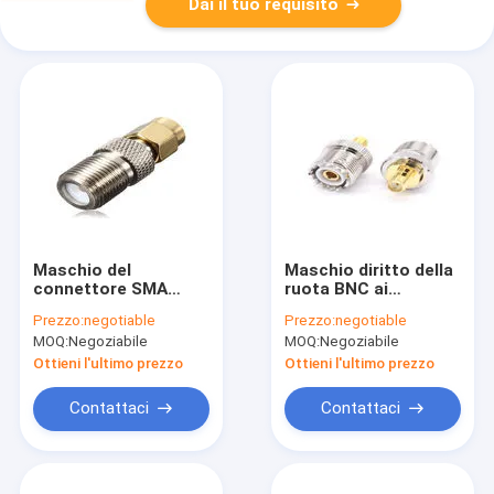
Dai il tuo requisito
Maschio del
Maschio diritto della
connettore SMA
ruota BNC ai
dell'acciaio legato
connettori femminili
Prezzo:
negotiable
Prezzo:
negotiable
SMA rf alla
di radiofrequenza
MOQ:
Negoziabile
MOQ:
Negoziabile
riflessione bassa
dell'adattatore
dell'adattatore
SO239 PL259 di
Ottieni l'ultimo prezzo
Ottieni l'ultimo prezzo
femminile di F
frequenza
ultraelevata
Contattaci
Contattaci