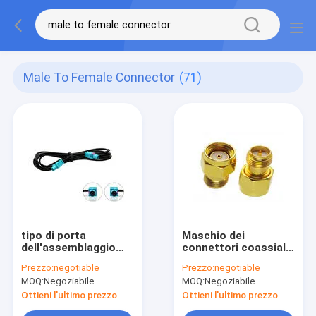
Male To Female Connector
(71)
tipo di porta
Maschio dei
dell'assemblaggio
connettori coassiali
cavi di Fakra di
SMA di doratura rf
Prezzo:
negotiable
Prezzo:
negotiable
lunghezza di 15CM
all'ohm femminile 1,9
MOQ:
Negoziabile
MOQ:
Negoziabile
un maschio di SMB al
VSWR dell'adattatore
fermaglio
50
Ottieni l'ultimo prezzo
Ottieni l'ultimo prezzo