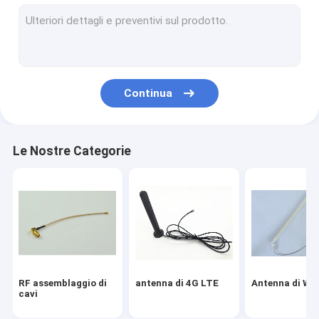
Monte magnetico dell'antenna
Assemblea del connettore di Fakra
Antenna di WIFI Bluetooth
Continua
Auto Antenna GPS
Antenna interna di GSM
Le Nostre Categorie
Cavo coassiale miniatura
Connettori coassiali di rf
antenna dell'interno di hdtv
RF assemblaggio di
antenna di 4G LTE
Antenna di Wif
cavi