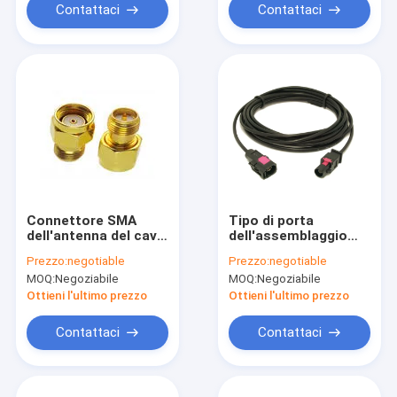
Contattaci
Contattaci
Connettore SMA
Tipo di porta
dell'antenna del cavo
dell'assemblaggio
rf del router/maschio
cavi di Fakra un
Prezzo:
negotiable
Prezzo:
negotiable
di RP SMA
maschio del
MOQ:
Negoziabile
MOQ:
Negoziabile
all'adattatore
connettore di SMB
femminile
alla femmina
Ottieni l'ultimo prezzo
Ottieni l'ultimo prezzo
Contattaci
Contattaci