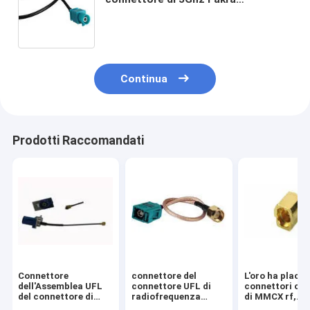
all'adattatore della radio di FM con
il cavo della treccia RG 174
Continua
Prodotti Raccomandati
Connettore
connettore del
L'oro ha placca
dell'Assemblea UFL
connettore UFL di
connettori coa
del connettore di
radiofrequenza
di MMCX rf,
Fakra di tipo C con il
dell'assemblaggio
fermaglio di J