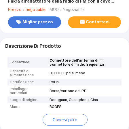
Fakra all'adattatore della radio di FM con il cavo
della treccia RG 174
Prezzo：negotiable
MOQ：Negoziabile
Miglior prezzo
Contattaci
Descrizione Di Prodotto
,
Connettore dell'antenna di rf
Evidenziare
connettore di radiofrequenza
Capacità di
3.000.000 pc al mese
alimentazione
Certificazione
RoHs
Imballaggi
Borsa/cartone del PE
particolari
Luogo di origine
Dongguan, Guangdong, Cina
Marca
BOGES
Osservi più