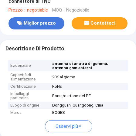
connettore di TNC
Prezzo：negotiable
MOQ：Negoziabile
Miglior prezzo
Contattaci
Descrizione Di Prodotto
,
antenna di anatra di gomma
Evidenziare
antenna gsm esterni
Capacità di
20K al giorno
alimentazione
Certificazione
RoHs
Imballaggi
Borsa/cartone del PE
particolari
Luogo di origine
Dongguan, Guangdong, Cina
Marca
BOGES
Osservi più