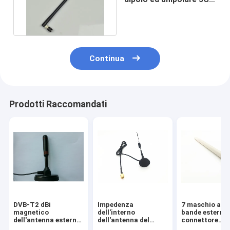
con il connettore di
TNC
Continua
Prodotti Raccomandati
DVB-T2 dBi
Impedenza
7 maschio a d
magnetico
dell'interno
bande esterno 
dell'antenna esterna
dell'antenna del
connettore
3 del supporto 3G
supporto magnetico
dell'antenna 2