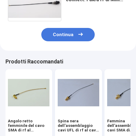
Coaxial Conn To SMB con il
cavo di rf 1,37
Continua
Prodotti Raccomandati
Angolo retto
Spina nera
Femmina
femminile del cavo
dell'assemblaggio
dell'assemblag
SMA di rf al
cavi UFL di rf al cavo
cavi SMA di
connettore di UFL
femminile di SMA rf
estensione rf 