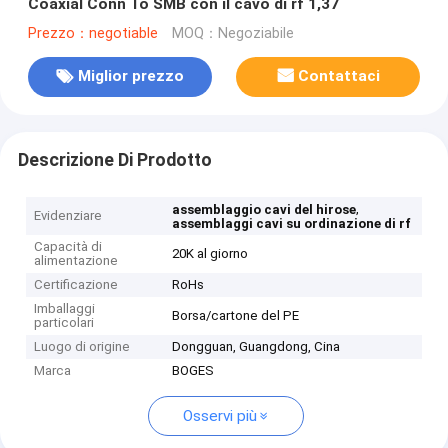
Coaxial Conn To SMB con il cavo di rf 1,37
Prezzo：negotiable
MOQ：Negoziabile
Miglior prezzo
Contattaci
Descrizione Di Prodotto
,
assemblaggio cavi del hirose
Evidenziare
assemblaggi cavi su ordinazione di rf
Capacità di
20K al giorno
alimentazione
Certificazione
RoHs
Imballaggi
Borsa/cartone del PE
particolari
Luogo di origine
Dongguan, Guangdong, Cina
Marca
BOGES
Osservi più