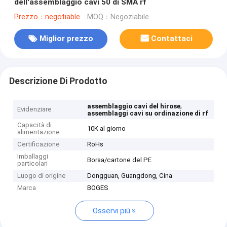
dell'assemblaggio cavi 50 di SMA rf
Prezzo：negotiable
MOQ：Negoziabile
Miglior prezzo
Contattaci
Descrizione Di Prodotto
,
assemblaggio cavi del hirose
Evidenziare
assemblaggi cavi su ordinazione di rf
Capacità di
10K al giorno
alimentazione
Certificazione
RoHs
Imballaggi
Borsa/cartone del PE
particolari
Luogo di origine
Dongguan, Guangdong, Cina
Marca
BOGES
Osservi più