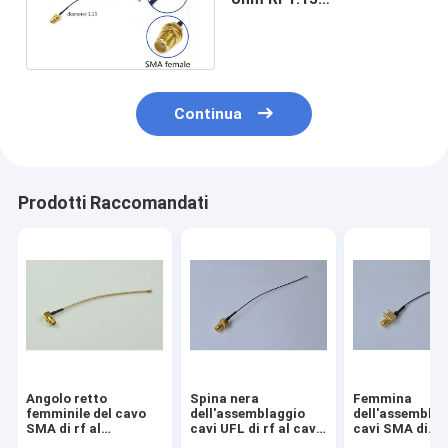
dell'assemblaggio cavi 50
di SMA rf
Continua
Prodotti Raccomandati
Angolo retto
Spina nera
Femmina
femminile del cavo
dell'assemblaggio
dell'assemblag
SMA di rf al
cavi UFL di rf al cavo
cavi SMA di
connettore di UFL
femminile di SMA rf
estensione rf 