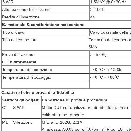
S.W.R
1.5MAX @ 0~3GHz
Attenuazione di riflessione
>=10dB
Perdita di inserzione
<>
B. materiale & caratteristiche meccaniche
Tipo di cavo
Cavo coassiale della 
Tipo del connettore
Femmina del connettore
SMA
Prova di trazione
>= 5.0Kg
C. Environmental
Temperatura di operazione
- 40 ˚C ~ + ˚C 65
Temperatura di stoccaggio
- 40 ˚C ~ +80˚C
Caratteristiche e prova di affidabilità
Verifichi gli oggetti
Condizione di prova e procedura
C1
S.W.R.
Metta DUT sull'analizzatore di rete; faccia la sin
calibratura per provare
M1
Vibrazione
MIL-STD-202G, 201A
Ampiezza: A 0,03 pollici (0.76mm); Freq: 10 - 55