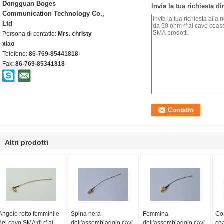
Dongguan Boges
Invia la tua richiesta d
Communication Technology Co.,
Ltd
Persona di contatto:
Mrs. christy
xiao
Telefono:
86-769-85441818
Fax:
86-769-85341818
Altri prodotti
Angolo retto femminile
Spina nera
Femmina
Con
del cavo SMA di rf al
dell'assemblaggio cavi
dell'assemblaggio cavi
co