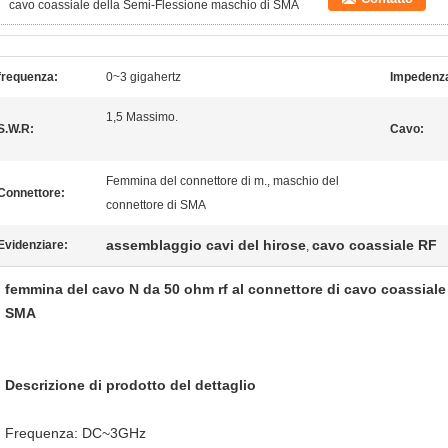
cavo coassiale della Semi-Flessione maschio di SMA
frequenza:
0~3 gigahertz
Impedenz
1,5 Massimo.
S.W.R:
Cavo:
Femmina del connettore di m., maschio del
Connettore:
connettore di SMA
assemblaggio cavi del hirose
cavo coassiale RF
Evidenziare:
,
femmina del cavo N da 50 ohm rf al connettore di cavo coassiale
SMA
Descrizione di prodotto del dettaglio
Frequenza: DC~3GHz