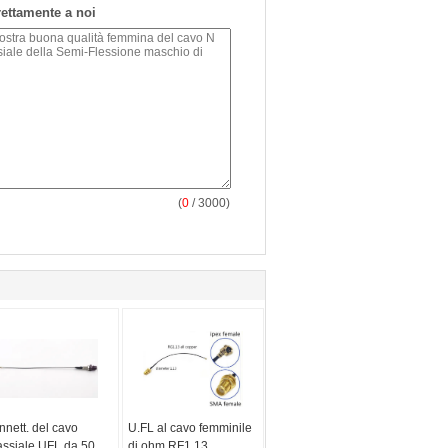
irettamente a noi
(
0
/ 3000)
nett. del cavo
U.FL al cavo femminile
assiale UFL da 50
di ohm RF1.13