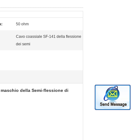
a:
50 ohm
Cavo coassiale SF-141 della flessione
dei semi
 maschio della Semi-flessione di