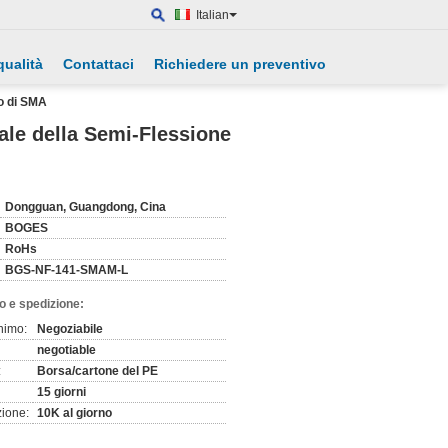
Italian
qualità
Contattaci
Richiedere un preventivo
o di SMA
ale della Semi-Flessione
Dongguan, Guangdong, Cina
BOGES
RoHs
BGS-NF-141-SMAM-L
o e spedizione:
nimo:
Negoziabile
negotiable
:
Borsa/cartone del PE
15 giorni
zione:
10K al giorno