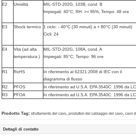
E2
Umidità
MIL-STD-202G, 103B, cond. B
Impiegati: 40°C; RH: >= 95%; Tempo: 48 ore
E3
Shock termico
1 ciclo: - 40°C (30 minuti) a + 80°C (30 minuti)
Cicli: 24
E4
Vita (ad alta
MIL-STD-202G, 108A, cond. A
temperatura.)
Impiegati: 85°C; Tempo: 96 ore
R1
RoHS
In riferimento al 62321:2008 di IEC con il
diagramma di flusso
R2
PFOS
In riferimento ad U.S.A. EPA 3540C: 1996 da L
R3
PFOA
In riferimento ad U.S.A. EPA 3540C: 1996 da L
,
,
Prodotto Tag:
sfruttamento del cavo
produttori del cablaggio del cavo
cavo d
Dettagli di contatto