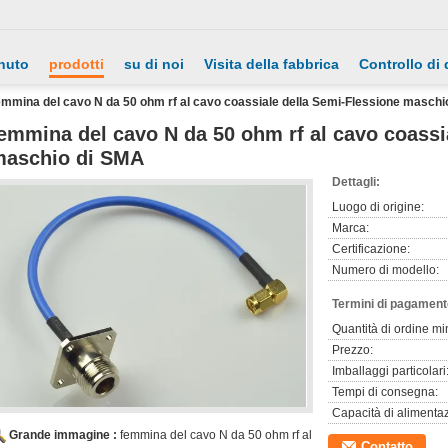
nuto
prodotti
su di noi
Visita della fabbrica
Controllo di 
emmina del cavo N da 50 ohm rf al cavo coassiale della Semi-Flessione maschi
emmina del cavo N da 50 ohm rf al cavo coassi
maschio di SMA
Dettagli:
Luogo di origine:
Marca:
Certificazione:
Numero di modello:
Termini di pagament
Quantità di ordine mi
Prezzo:
Imballaggi particolari
Tempi di consegna:
Capacità di alimenta
Grande immagine :
femmina del cavo N da 50 ohm rf al
Contatto