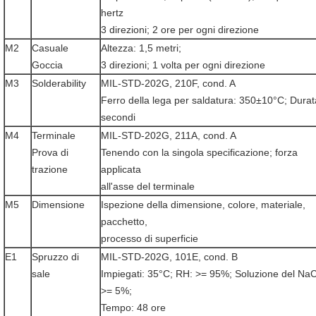
hertz
3 direzioni; 2 ore per ogni direzione
M2
Casuale
Altezza: 1,5 metri;
Goccia
3 direzioni; 1 volta per ogni direzione
M3
Solderability
MIL-STD-202G, 210F, cond. A
Ferro della lega per saldatura: 350±10°C; Durat
secondi
M4
Terminale
MIL-STD-202G, 211A, cond. A
Prova di
Tenendo con la singola specificazione; forza
trazione
applicata
all'asse del terminale
M5
Dimensione
Ispezione della dimensione, colore, materiale,
pacchetto,
processo di superficie
E1
Spruzzo di
MIL-STD-202G, 101E, cond. B
sale
Impiegati: 35°C; RH: >= 95%; Soluzione del NaC
>= 5%;
Tempo: 48 ore