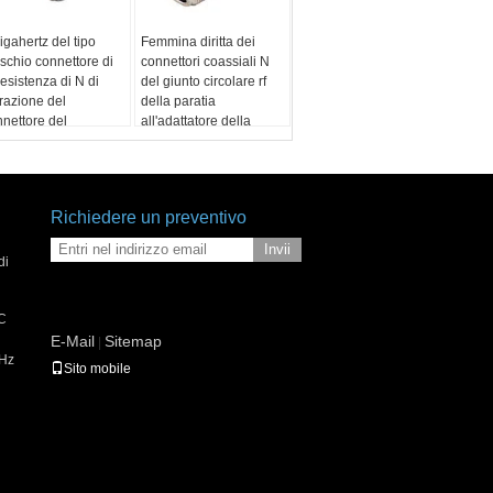
igahertz del tipo
Femmina diritta dei
schio connettore di
connettori coassiali N
 resistenza di N di
del giunto circolare rf
razione del
della paratia
nettore del
all'adattatore della
ssiale dell'angolo
femmina di N
to della piegatura
Richiedere un preventivo
Invii
di
NC
E-Mail
Sitemap
|
MHz
Sito mobile