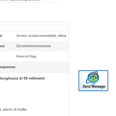
e:
Acciaio, acciaio inossidabile, ottone
ura:
Zinco/nichel/cromo/rame
Perno di Pogo
frequenza
lunghezza di 50 millimetri
a, perno di molla