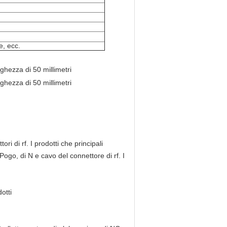
e, ecc.
ri di rf. I prodotti che principali
go, di N e cavo del connettore di rf. I
.
otti