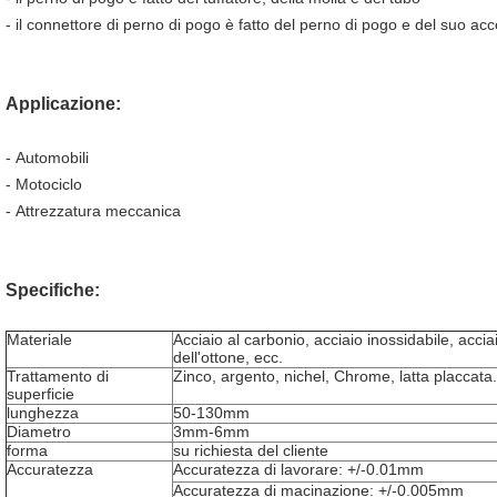
- il connettore di perno di pogo è fatto del perno di pogo e del suo acc
Applicazione:
-
Automobili
-
Motociclo
-
Attrezzatura meccanica
Specifiche:
Materiale
Acciaio al carbonio, acciaio inossidabile, acciai
dell'ottone, ecc.
Trattamento di
Zinco, argento, nichel, Chrome, latta placcata.
superficie
lunghezza
50-130mm
Diametro
3mm-6mm
forma
su richiesta del cliente
Accuratezza
Accuratezza di lavorare: +/-0.01mm
Accuratezza di macinazione: +/-0.005mm