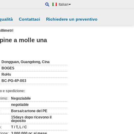
Italian
qualità
Contattaci
Richiedere un preventivo
llimetri
spine a molle una
Dongguan, Guangdong, Cina
BOGES
RoHs
BC-PG-4P-003
o e spedizione:
nimo:
Negoziabile
negotiable
:
Borsa/cartone del PE
15days dopo ricevono il
deposito
:
T / T, L / C
zione:
3.000.000 pc al mese