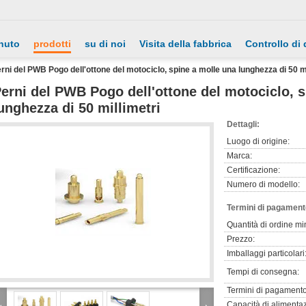
nuto
prodotti
su di noi
Visita della fabbrica
Controllo di 
rni del PWB Pogo dell'ottone del motociclo, spine a molle una lunghezza di 50 mi
erni del PWB Pogo dell'ottone del motociclo, 
unghezza di 50 millimetri
Dettagli:
Luogo di origine:
Marca:
Certificazione:
Numero di modello:
Termini di pagament
Quantità di ordine mi
Prezzo:
Imballaggi particolari
Tempi di consegna:
Termini di pagamento
Capacità di alimenta