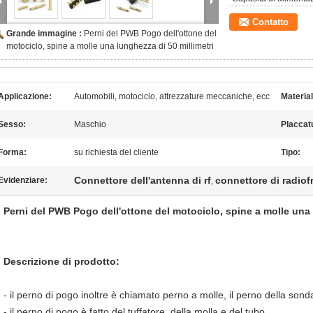
Contatto
Grande immagine :
Perni del PWB Pogo dell'ottone del
motociclo, spine a molle una lunghezza di 50 millimetri
Applicazione:
Automobili, motociclo, attrezzature meccaniche, ecc
Material
Sesso:
Maschio
Placcat
Forma:
su richiesta del cliente
Tipo:
Connettore dell'antenna di rf
connettore di radio
Evidenziare:
,
Perni del PWB Pogo dell'ottone del motociclo, spine a molle una 
Descrizione di prodotto:
- il perno di pogo inoltre è chiamato perno a molle, il perno della sond
- il perno di pogo è fatto del tuffatore, della molla e del tubo