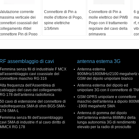
Valutazione corrente
Connettore di Pin a
Connettore di Pin a
6 g
massima verticale dei
molle d'ottone di Pogo,
molle elettrico del PWB
ma
connettori coassiali del
spine elettriche
Pogo con il trattamento
rf,
collegamento rf/del
1/3/6mm
regolare del cavo della
vib
connettore Pin di Pogo
primavera
con
36V 15A
coa
ret
RF assemblaggio di cavi
antenna esterna 3G
Femmina senza fili di industriale F MCX
Antenna esterna
all'assemblaggio cavi coassiale del
900MHz/1800MHz/2100 megahertz 
connettore maschio RG 316
GSM del dipolo unipolare bianco
Alta frequenza dell'Assemblea di
Antenna esterna del dipolo ed
cablaggio del cavo del collegamento
unipolare 3G con il connettore di T
RG 178 dell'antenna radiofonica
GSM GPRS unipolare e connettore
50 cavo di estensione del connettore di
maschio dell'antenna a dipolo 800
radiofrequenza SMA di ohm BGS-SMA-
-1900 megahertz SMA
174-SMA-L
Antenna di gomma del dipolo
Femmina senza fili dell'assemblaggio
dell'antenna esterna 868Mhz della
cavi SMA di industrie rf al cavo diritto di
lunga autonomia 3G di rendimento
MMCX RG 178
elevato per la radio di prosciutto