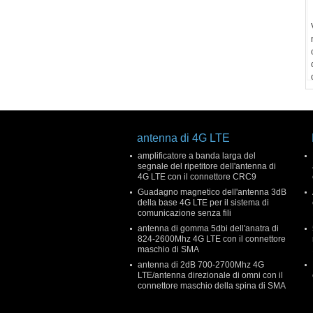
antenna di 4G LTE
amplificatore a banda larga del
segnale del ripetitore dell'antenna di
4G LTE con il connettore CRC9
Guadagno magnetico dell'antenna 3dB
della base 4G LTE per il sistema di
comunicazione senza fili
antenna di gomma 5dbi dell'anatra di
824-2600Mhz 4G LTE con il connettore
maschio di SMA
antenna di 2dB 700-2700Mhz 4G
LTE/antenna direzionale di omni con il
connettore maschio della spina di SMA