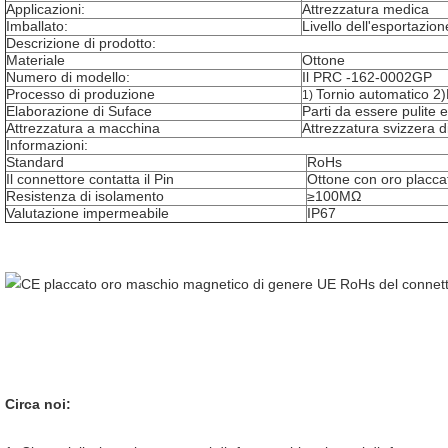
Applicazioni:
Attrezzatura medica
Imballato:
Livello dell'esportazion
Descrizione di prodotto:
Materiale
Ottone
Numero di modello:
Il PRC -162-0002GP
Processo di produzione
Tornio automatico 2)
1)
Elaborazione di Suface
Parti da essere pulite e
Attrezzatura a macchina
Attrezzatura svizzera 
Informazioni:
Standard
RoHs
Il connettore contatta il Pin
Ottone con oro placca
Resistenza di isolamento
≥100MΩ
Valutazione impermeabile
IP67
Circa noi: