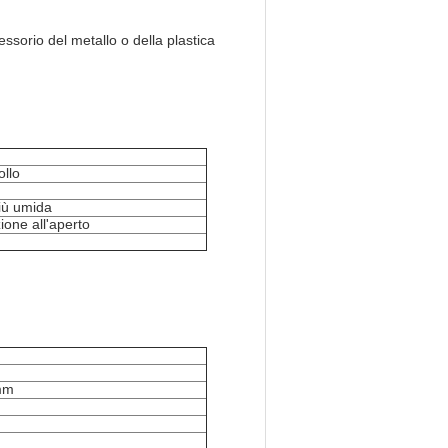
essorio del metallo o della plastica
ollo
iù umida
zione all'aperto
mm