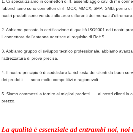
1. Ci specializziamo in connettori di rf, assemblaggio cavi di rf e connetto
fabbrichiamo sono connettori di rf, MCX, MMCX, SMA, SMB, perno di Po
nostri prodotti sono venduti alle aree differenti dei mercati d'oltremare
2. Abbiamo passato la certificazione di qualità ISO9001 ed i nostri prod
il connettore dell'antenna aderisce al requisito di RoHS.
3. Abbiamo gruppo di sviluppo tecnico professionale. abbiamo avanzato
l'attrezzatura di prova precisa.
4. Il nostro principio è di soddisfare la richiesta dei clienti da buon servi
dei prodotti ..... sono molto competitivi e ragionevoli.
5. Siamo commessi a fornire ai migliori prodotti ..... ai nostri clienti la
prezzo.
La qualità è essenziale ad entrambi noi, noi 