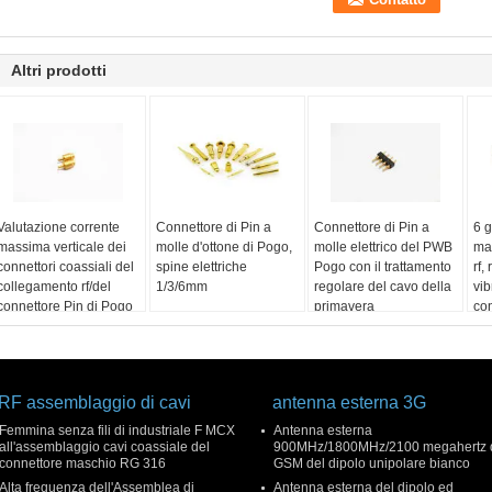
Altri prodotti
Valutazione corrente
Connettore di Pin a
Connettore di Pin a
6 g
massima verticale dei
molle d'ottone di Pogo,
molle elettrico del PWB
ma
connettori coassiali del
spine elettriche
Pogo con il trattamento
rf,
collegamento rf/del
1/3/6mm
regolare del cavo della
vib
connettore Pin di Pogo
primavera
con
36V 15A
coa
ret
RF assemblaggio di cavi
antenna esterna 3G
Femmina senza fili di industriale F MCX
Antenna esterna
all'assemblaggio cavi coassiale del
900MHz/1800MHz/2100 megahertz 
connettore maschio RG 316
GSM del dipolo unipolare bianco
Alta frequenza dell'Assemblea di
Antenna esterna del dipolo ed