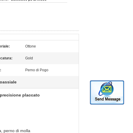
riale:
Ottone
catura:
Gold
:
Perno di Pogo
oassiale
 precisione placcato
a, perno di molla