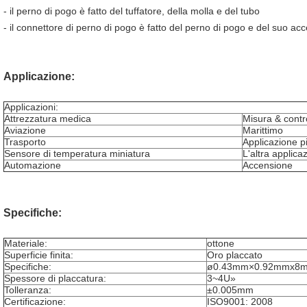
- il perno di pogo è fatto del tuffatore, della molla e del tubo
- il connettore di perno di pogo è fatto del perno di pogo e del suo acc
Applicazione:
Applicazioni:
Attrezzatura medica
Misura & contr
Aviazione
Marittimo
Trasporto
Applicazione p
Sensore di temperatura miniatura
L'altra applica
Automazione
Accensione
Specifiche:
Materiale:
ottone
Superficie finita:
Oro placcato
Specifiche:
ø0.43mm×0.92mmx8
Spessore di placcatura:
3~4U»
Tolleranza:
±0.005mm
Certificazione:
ISO9001: 2008