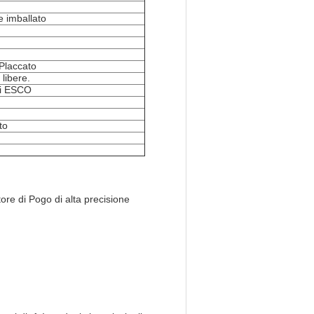
e imballato
Placcato
 libere.
di ESCO
to