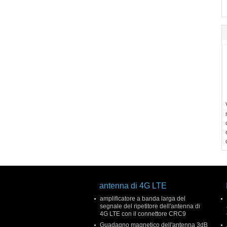
antenna di 4G LTE
amplificatore a banda larga del
segnale del ripetitore dell'antenna di
4G LTE con il connettore CRC9
Guadagno magnetico dell'antenna 3dB