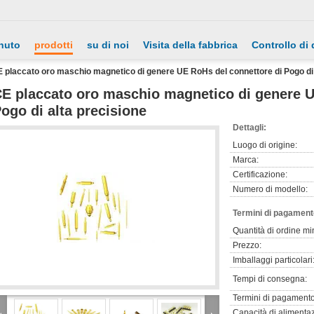
nuto
prodotti
su di noi
Visita della fabbrica
Controllo di 
 placcato oro maschio magnetico di genere UE RoHs del connettore di Pogo di 
E placcato oro maschio magnetico di genere U
ogo di alta precisione
Dettagli:
Luogo di origine:
Marca:
Certificazione:
Numero di modello:
Termini di pagament
Quantità di ordine mi
Prezzo:
Imballaggi particolari
Tempi di consegna:
Termini di pagamento
Capacità di alimenta