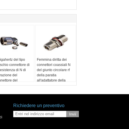
igahertz del tipo
Femmina diritta dei
schio connettore di
connettori coassiali N
 resistenza di N di
del giunto circolare rf
razione del
della paratia
nettore del
all'adattatore della
ssiale dell'angolo
femmina di N
to della piegatura
Richiedere un preventivo
Invii
di