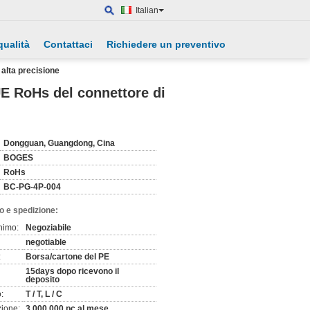
Italian
qualità
Contattaci
Richiedere un preventivo
alta precisione
E RoHs del connettore di
Dongguan, Guangdong, Cina
BOGES
RoHs
BC-PG-4P-004
o e spedizione:
nimo:
Negoziabile
negotiable
:
Borsa/cartone del PE
15days dopo ricevono il
deposito
:
T / T, L / C
zione:
3.000.000 pc al mese