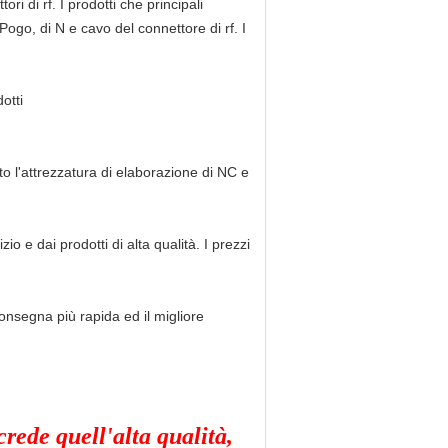
ri di rf. I prodotti che principali
go, di N e cavo del connettore di rf. I
.
otti
 l'attrezzatura di elaborazione di NC e
zio e dai prodotti di alta qualità. I prezzi
 consegna più rapida ed il migliore
crede quell'alta qualità,